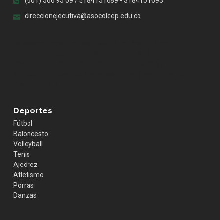
(601) 566 95 09 / 3184151689 - 3184151693
direccionejecutiva@asocoldep.edu.co
.whatsapp { position:fixed; width:60px; height:60px;
bottom:40px; right:40px; background-color:#25d366;
color:#FFF; border-radius:50px; text-align:center; font-
size:30px; z-index:100; } .whatsapp-icon { margin-top:13px;
color:#FFF; }
Deportes
Fútbol
Baloncesto
Volleyball
Tenis
Ajedrez
Atletismo
Porras
Danzas