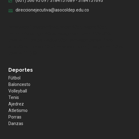
(601) 566 95 09 / 3184151689 - 3184151693
direccionejecutiva@asocoldep.edu.co
.whatsapp { position:fixed; width:60px; height:60px;
bottom:40px; right:40px; background-color:#25d366;
color:#FFF; border-radius:50px; text-align:center; font-
size:30px; z-index:100; } .whatsapp-icon { margin-top:13px;
color:#FFF; }
Deportes
Fútbol
Baloncesto
Volleyball
Tenis
Ajedrez
Atletismo
Porras
Danzas