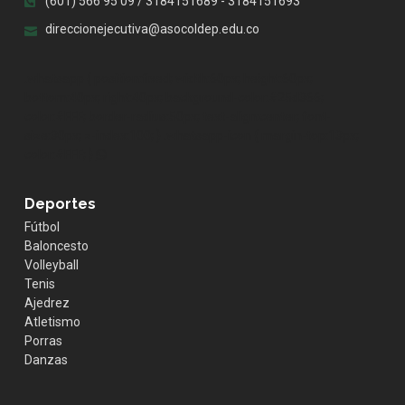
(601) 566 95 09 / 3184151689 - 3184151693
direccionejecutiva@asocoldep.edu.co
.whatsapp { position:fixed; width:60px; height:60px;
bottom:40px; right:40px; background-color:#25d366;
color:#FFF; border-radius:50px; text-align:center; font-
size:30px; z-index:100; } .whatsapp-icon { margin-top:13px;
color:#FFF; }
Deportes
Fútbol
Baloncesto
Volleyball
Tenis
Ajedrez
Atletismo
Porras
Danzas