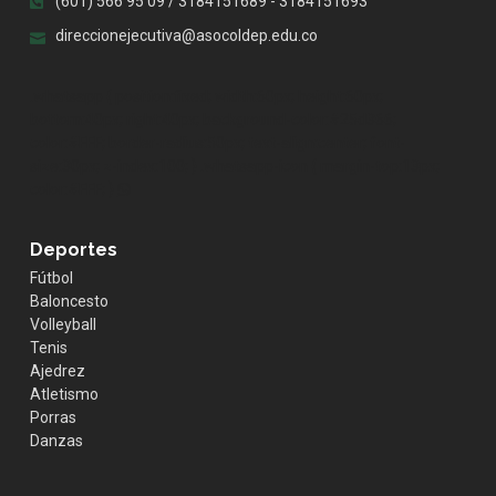
(601) 566 95 09 / 3184151689 - 3184151693
direccionejecutiva@asocoldep.edu.co
.whatsapp { position:fixed; width:60px; height:60px;
bottom:40px; right:40px; background-color:#25d366;
color:#FFF; border-radius:50px; text-align:center; font-
size:30px; z-index:100; } .whatsapp-icon { margin-top:13px;
color:#FFF; }
Deportes
Fútbol
Baloncesto
Volleyball
Tenis
Ajedrez
Atletismo
Porras
Danzas