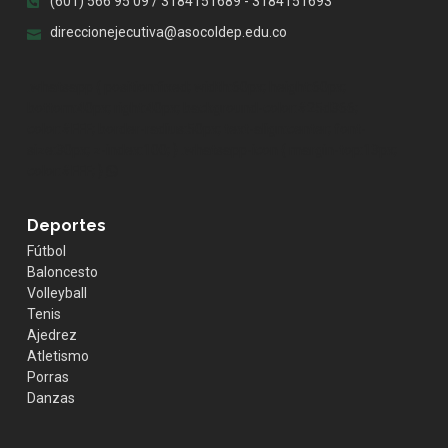
(601) 566 95 09 / 3184151689 - 3184151693
direccionejecutiva@asocoldep.edu.co
.whatsapp { position:fixed; width:60px; height:60px;
bottom:40px; right:40px; background-color:#25d366;
color:#FFF; border-radius:50px; text-align:center; font-
size:30px; z-index:100; } .whatsapp-icon { margin-top:13px;
color:#FFF; }
Deportes
Fútbol
Baloncesto
Volleyball
Tenis
Ajedrez
Atletismo
Porras
Danzas