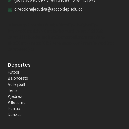
(601) 566 95 09 / 3184151689 - 3184151693
direccionejecutiva@asocoldep.edu.co
.whatsapp { position:fixed; width:60px; height:60px;
bottom:40px; right:40px; background-color:#25d366;
color:#FFF; border-radius:50px; text-align:center; font-
size:30px; z-index:100; } .whatsapp-icon { margin-top:13px;
color:#FFF; }
Deportes
Fútbol
Baloncesto
Volleyball
Tenis
Ajedrez
Atletismo
Porras
Danzas