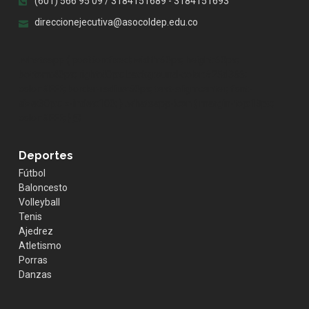
(601) 566 95 09 / 3184151689 - 3184151693
direccionejecutiva@asocoldep.edu.co
.whatsapp { position:fixed; width:60px; height:60px;
bottom:40px; right:40px; background-color:#25d366;
color:#FFF; border-radius:50px; text-align:center; font-
size:30px; z-index:100; } .whatsapp-icon { margin-top:13px;
color:#FFF; }
Deportes
Fútbol
Baloncesto
Volleyball
Tenis
Ajedrez
Atletismo
Porras
Danzas