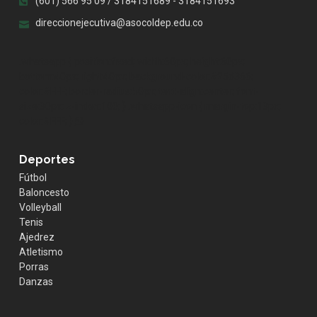
(601) 566 95 09 / 3184151689 - 3184151693
direccionejecutiva@asocoldep.edu.co
.whatsapp { position:fixed; width:60px; height:60px;
bottom:40px; right:40px; background-color:#25d366;
color:#FFF; border-radius:50px; text-align:center; font-
size:30px; z-index:100; } .whatsapp-icon { margin-top:13px;
color:#FFF; }
Deportes
Fútbol
Baloncesto
Volleyball
Tenis
Ajedrez
Atletismo
Porras
Danzas