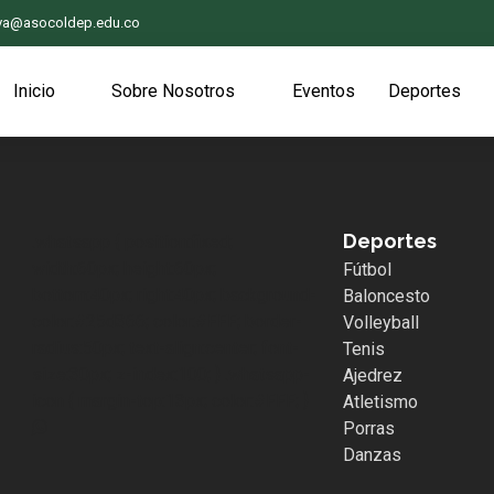
iva@asocoldep.edu.co
Inicio
Sobre Nosotros
Eventos
Deportes
Deportes
.whatsapp { position:fixed;
width:60px; height:60px;
Fútbol
bottom:40px; right:40px; background-
Baloncesto
color:#25d366; color:#FFF; border-
Volleyball
radius:50px; text-align:center; font-
Tenis
size:30px; z-index:100; } .whatsapp-
Ajedrez
icon { margin-top:13px; color:#FFF; }
Atletismo
Porras
Danzas