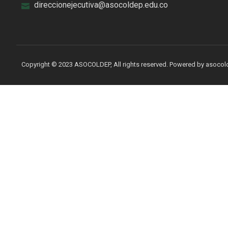
direccionejecutiva@asocoldep.edu.co
Copyright © 2023 ASOCOLDEP, All rights reserved. Powered by asoco