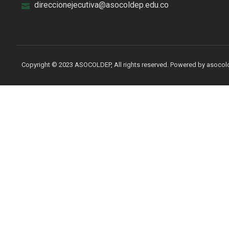
direccionejecutiva@asocoldep.edu.co
Copyright © 2023 ASOCOLDEP, All rights reserved. Powered by asoco