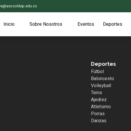
iva@asocoldep.edu.co
Inicio
Sobre Nosotros
Eventos
Deportes
Deportes
.whatsapp { position:fixed;
width:60px; height:60px;
Fútbol
bottom:40px; right:40px; background-
Baloncesto
color:#25d366; color:#FFF; border-
Volleyball
radius:50px; text-align:center; font-
Tenis
size:30px; z-index:100; } .whatsapp-
Ajedrez
icon { margin-top:13px; color:#FFF; }
Atletismo
Porras
Danzas