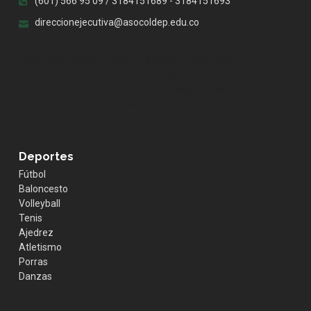
(601) 566 95 09 / 3184151689 - 3184151693
direccionejecutiva@asocoldep.edu.co
.whatsapp { position:fixed; width:60px; height:60px;
bottom:40px; right:40px; background-color:#25d366;
color:#FFF; border-radius:50px; text-align:center; font-
size:30px; z-index:100; } .whatsapp-icon { margin-top:13px;
color:#FFF; }
Deportes
Fútbol
Baloncesto
Volleyball
Tenis
Ajedrez
Atletismo
Porras
Danzas