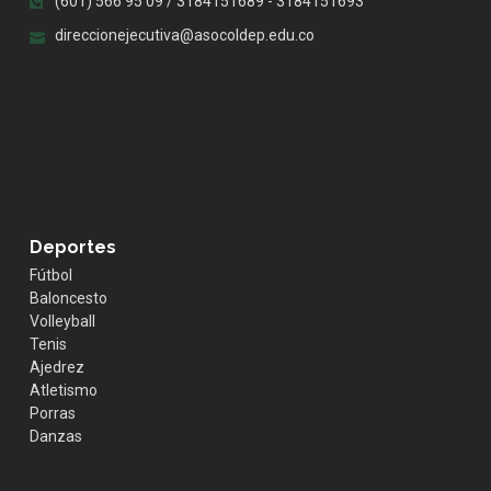
(601) 566 95 09 / 3184151689 - 3184151693
direccionejecutiva@asocoldep.edu.co
.whatsapp { position:fixed; width:60px; height:60px;
bottom:40px; right:40px; background-color:#25d366;
color:#FFF; border-radius:50px; text-align:center; font-
size:30px; z-index:100; } .whatsapp-icon { margin-top:13px;
color:#FFF; }
Deportes
Fútbol
Baloncesto
Volleyball
Tenis
Ajedrez
Atletismo
Porras
Danzas