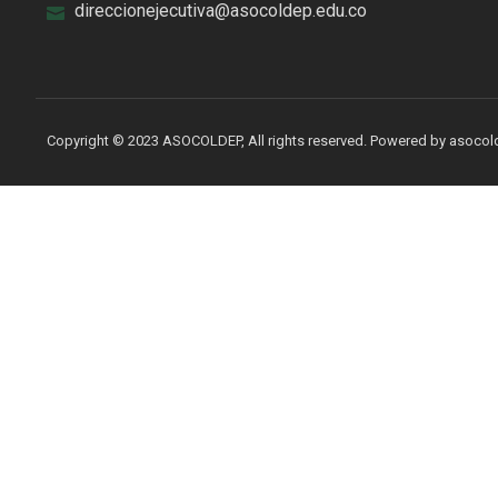
direccionejecutiva@asocoldep.edu.co
Copyright © 2023 ASOCOLDEP, All rights reserved. Powered by asoco