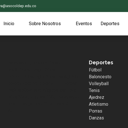
iva@asocoldep.edu.co
Inicio
Sobre Nosotros
Eventos
Deportes
Deportes
.whatsapp { position:fixed;
width:60px; height:60px;
Fútbol
bottom:40px; right:40px; background-
Baloncesto
color:#25d366; color:#FFF; border-
Volleyball
radius:50px; text-align:center; font-
Tenis
size:30px; z-index:100; } .whatsapp-
Ajedrez
icon { margin-top:13px; color:#FFF; }
Atletismo
Porras
Danzas