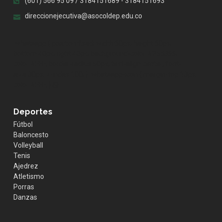
(601) 566 95 09 / 3184151689 - 3184151693
direccionejecutiva@asocoldep.edu.co
.whatsapp { position:fixed; width:60px; height:60px;
bottom:40px; right:40px; background-color:#25d366;
color:#FFF; border-radius:50px; text-align:center; font-
size:30px; z-index:100; } .whatsapp-icon { margin-top:13px;
color:#FFF; }
Deportes
Fútbol
Baloncesto
Volleyball
Tenis
Ajedrez
Atletismo
Porras
Danzas