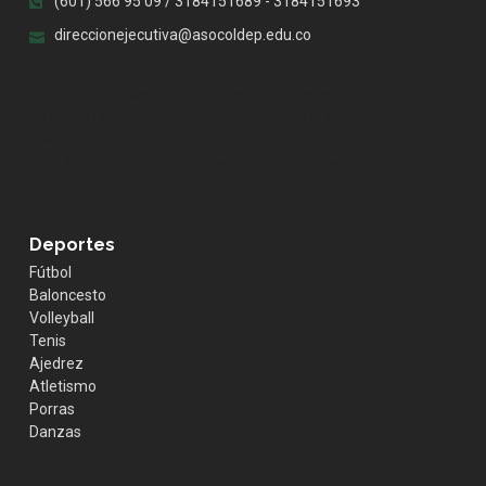
(601) 566 95 09 / 3184151689 - 3184151693
direccionejecutiva@asocoldep.edu.co
.whatsapp { position:fixed; width:60px; height:60px;
bottom:40px; right:40px; background-color:#25d366;
color:#FFF; border-radius:50px; text-align:center; font-
size:30px; z-index:100; } .whatsapp-icon { margin-top:13px;
color:#FFF; }
Deportes
Fútbol
Baloncesto
Volleyball
Tenis
Ajedrez
Atletismo
Porras
Danzas