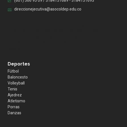
(601) 566 95 09 / 3184151689 - 3184151693
direccionejecutiva@asocoldep.edu.co
.whatsapp { position:fixed; width:60px; height:60px;
bottom:40px; right:40px; background-color:#25d366;
color:#FFF; border-radius:50px; text-align:center; font-
size:30px; z-index:100; } .whatsapp-icon { margin-top:13px;
color:#FFF; }
Deportes
Fútbol
Baloncesto
Volleyball
Tenis
Ajedrez
Atletismo
Porras
Danzas