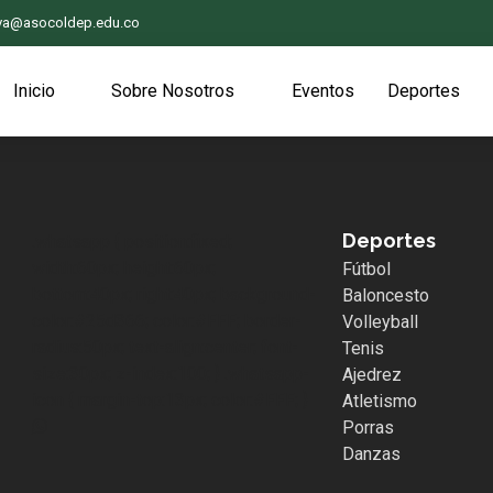
iva@asocoldep.edu.co
Inicio
Sobre Nosotros
Eventos
Deportes
Deportes
.whatsapp { position:fixed;
width:60px; height:60px;
Fútbol
bottom:40px; right:40px; background-
Baloncesto
color:#25d366; color:#FFF; border-
Volleyball
radius:50px; text-align:center; font-
Tenis
size:30px; z-index:100; } .whatsapp-
Ajedrez
icon { margin-top:13px; color:#FFF; }
Atletismo
Porras
Danzas