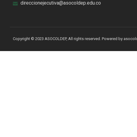
direccionejecutiva@asocoldep.edu.co
Copyright © 2023 ASOCOLDEP, All rights reserved. Powered by asoco