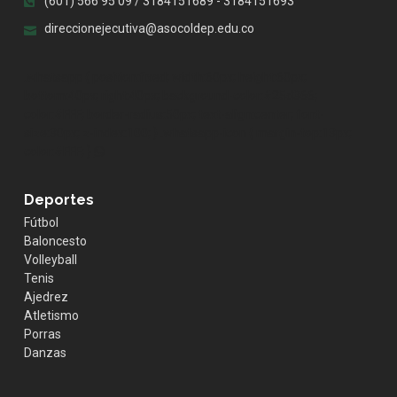
(601) 566 95 09 / 3184151689 - 3184151693
direccionejecutiva@asocoldep.edu.co
.whatsapp { position:fixed; width:60px; height:60px;
bottom:40px; right:40px; background-color:#25d366;
color:#FFF; border-radius:50px; text-align:center; font-
size:30px; z-index:100; } .whatsapp-icon { margin-top:13px;
color:#FFF; }
Deportes
Fútbol
Baloncesto
Volleyball
Tenis
Ajedrez
Atletismo
Porras
Danzas