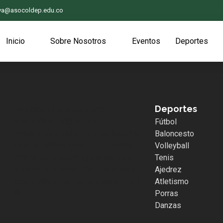
iva@asocoldep.edu.co
Inicio
Sobre Nosotros
Eventos
Deportes
Deportes
.whatsapp { position:fixed;
width:60px; height:60px;
Fútbol
bottom:40px; right:40px; background-
Baloncesto
color:#25d366; color:#FFF; border-
Volleyball
radius:50px; text-align:center; font-
Tenis
size:30px; z-index:100; } .whatsapp-
Ajedrez
icon { margin-top:13px; color:#FFF; }
Atletismo
Porras
Danzas