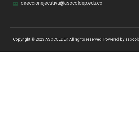
direccionejecutiva@asocoldep.edu.co
Copyright © 2023 ASOCOLDEP, All rights reserved. Powered by asoco