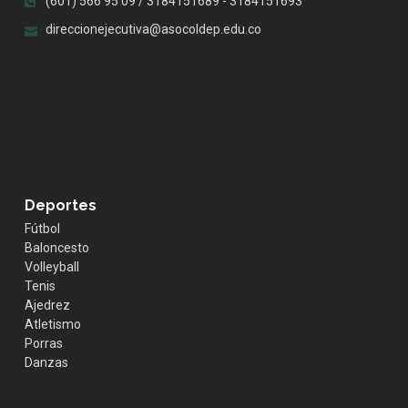
(601) 566 95 09 / 3184151689 - 3184151693
direccionejecutiva@asocoldep.edu.co
.whatsapp { position:fixed; width:60px; height:60px;
bottom:40px; right:40px; background-color:#25d366;
color:#FFF; border-radius:50px; text-align:center; font-
size:30px; z-index:100; } .whatsapp-icon { margin-top:13px;
color:#FFF; }
Deportes
Fútbol
Baloncesto
Volleyball
Tenis
Ajedrez
Atletismo
Porras
Danzas