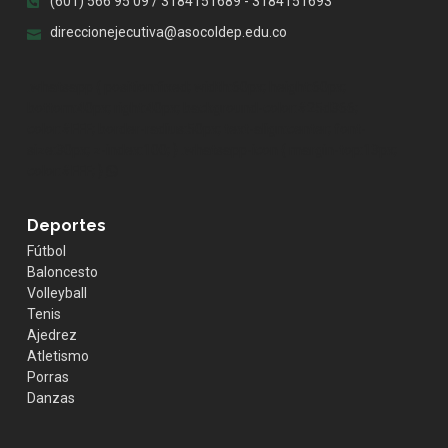
(601) 566 95 09 / 3184151689 - 3184151693
direccionejecutiva@asocoldep.edu.co
.whatsapp { position:fixed; width:60px; height:60px;
bottom:40px; right:40px; background-color:#25d366;
color:#FFF; border-radius:50px; text-align:center; font-
size:30px; z-index:100; } .whatsapp-icon { margin-top:13px;
color:#FFF; }
Deportes
Fútbol
Baloncesto
Volleyball
Tenis
Ajedrez
Atletismo
Porras
Danzas