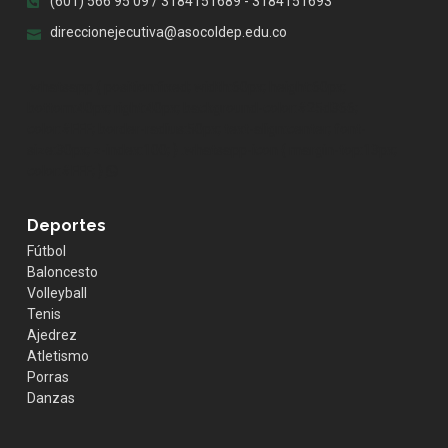
(601) 566 95 09 / 3184151689 - 3184151693
direccionejecutiva@asocoldep.edu.co
.whatsapp { position:fixed; width:60px; height:60px;
bottom:40px; right:40px; background-color:#25d366;
color:#FFF; border-radius:50px; text-align:center; font-
size:30px; z-index:100; } .whatsapp-icon { margin-top:13px;
color:#FFF; }
Deportes
Fútbol
Baloncesto
Volleyball
Tenis
Ajedrez
Atletismo
Porras
Danzas