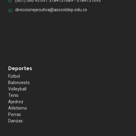
(601) 566 95 09 / 3184151689 - 3184151693
direccionejecutiva@asocoldep.edu.co
.whatsapp { position:fixed; width:60px; height:60px;
bottom:40px; right:40px; background-color:#25d366;
color:#FFF; border-radius:50px; text-align:center; font-
size:30px; z-index:100; } .whatsapp-icon { margin-top:13px;
color:#FFF; }
Deportes
Fútbol
Baloncesto
Volleyball
Tenis
Ajedrez
Atletismo
Porras
Danzas