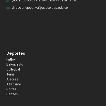
(601) 566 95 09 / 3184151689 - 3184151693
direccionejecutiva@asocoldep.edu.co
.whatsapp { position:fixed; width:60px; height:60px;
bottom:40px; right:40px; background-color:#25d366;
color:#FFF; border-radius:50px; text-align:center; font-
size:30px; z-index:100; } .whatsapp-icon { margin-top:13px;
color:#FFF; }
Deportes
Fútbol
Baloncesto
Volleyball
Tenis
Ajedrez
Atletismo
Porras
Danzas