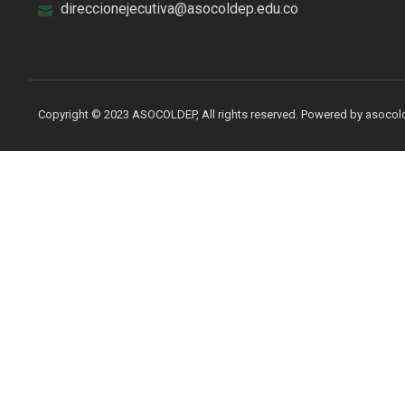
direccionejecutiva@asocoldep.edu.co
Copyright © 2023 ASOCOLDEP, All rights reserved. Powered by asoco