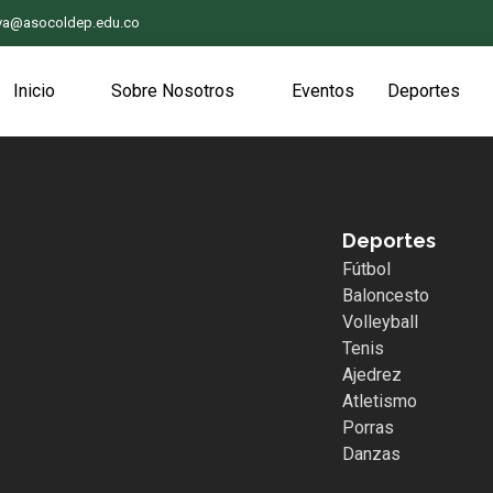
iva@asocoldep.edu.co
Inicio
Sobre Nosotros
Eventos
Deportes
Deportes
.whatsapp { position:fixed;
width:60px; height:60px;
Fútbol
bottom:40px; right:40px; background-
Baloncesto
color:#25d366; color:#FFF; border-
Volleyball
radius:50px; text-align:center; font-
Tenis
size:30px; z-index:100; } .whatsapp-
Ajedrez
icon { margin-top:13px; color:#FFF; }
Atletismo
Porras
Danzas