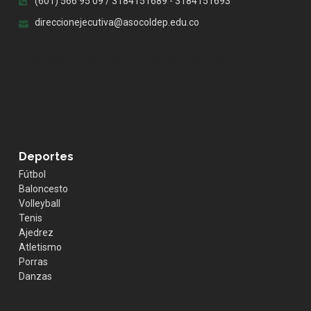
(601) 566 95 09 / 3184151689 - 3184151693
direccionejecutiva@asocoldep.edu.co
.whatsapp { position:fixed; width:60px; height:60px;
bottom:40px; right:40px; background-color:#25d366;
color:#FFF; border-radius:50px; text-align:center; font-
size:30px; z-index:100; } .whatsapp-icon { margin-top:13px;
color:#FFF; }
Deportes
Fútbol
Baloncesto
Volleyball
Tenis
Ajedrez
Atletismo
Porras
Danzas