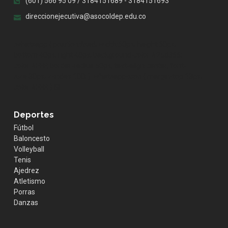
(601) 566 95 09 / 3184151689 - 3184151693
direccionejecutiva@asocoldep.edu.co
.whatsapp { position:fixed; width:60px; height:60px;
bottom:40px; right:40px; background-color:#25d366;
color:#FFF; border-radius:50px; text-align:center; font-
size:30px; z-index:100; } .whatsapp-icon { margin-top:13px;
color:#FFF; }
Deportes
Fútbol
Baloncesto
Volleyball
Tenis
Ajedrez
Atletismo
Porras
Danzas