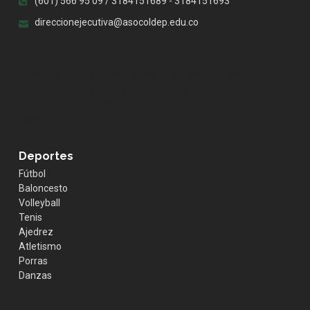
(601) 566 95 09 / 3184151689 - 3184151693
direccionejecutiva@asocoldep.edu.co
.whatsapp { position:fixed; width:60px; height:60px;
bottom:40px; right:40px; background-color:#25d366;
color:#FFF; border-radius:50px; text-align:center; font-
size:30px; z-index:100; } .whatsapp-icon { margin-top:13px;
color:#FFF; }
Deportes
Fútbol
Baloncesto
Volleyball
Tenis
Ajedrez
Atletismo
Porras
Danzas