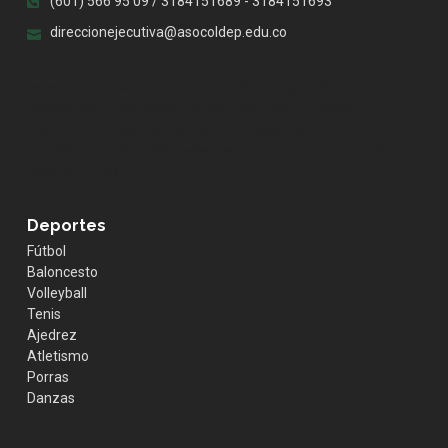
(601) 566 95 09 / 3184151689 - 3184151693
direccionejecutiva@asocoldep.edu.co
.whatsapp { position:fixed; width:60px; height:60px;
bottom:40px; right:40px; background-color:#25d366;
color:#FFF; border-radius:50px; text-align:center; font-
size:30px; z-index:100; } .whatsapp-icon { margin-top:13px;
color:#FFF; }
Deportes
Fútbol
Baloncesto
Volleyball
Tenis
Ajedrez
Atletismo
Porras
Danzas