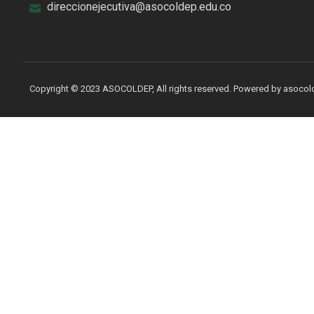
direccionejecutiva@asocoldep.edu.co
Copyright © 2023 ASOCOLDEP, All rights reserved. Powered by asoco