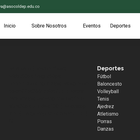
iva@asocoldep.edu.co
Inicio
Sobre Nosotros
Eventos
Deportes
Deportes
.whatsapp { position:fixed;
width:60px; height:60px;
Fútbol
bottom:40px; right:40px; background-
Baloncesto
color:#25d366; color:#FFF; border-
Volleyball
radius:50px; text-align:center; font-
Tenis
size:30px; z-index:100; } .whatsapp-
Ajedrez
icon { margin-top:13px; color:#FFF; }
Atletismo
Porras
Danzas