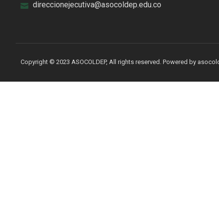
direccionejecutiva@asocoldep.edu.co
Copyright © 2023 ASOCOLDEP, All rights reserved. Powered by asoco