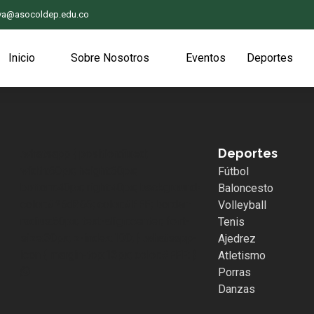
iva@asocoldep.edu.co
Inicio
Sobre Nosotros
Eventos
Deportes
Deportes
.whatsapp { position:fixed;
width:60px; height:60px;
Fútbol
bottom:40px; right:40px; background-
Baloncesto
color:#25d366; color:#FFF; border-
Volleyball
radius:50px; text-align:center; font-
Tenis
size:30px; z-index:100; } .whatsapp-
Ajedrez
icon { margin-top:13px; color:#FFF; }
Atletismo
Porras
Danzas