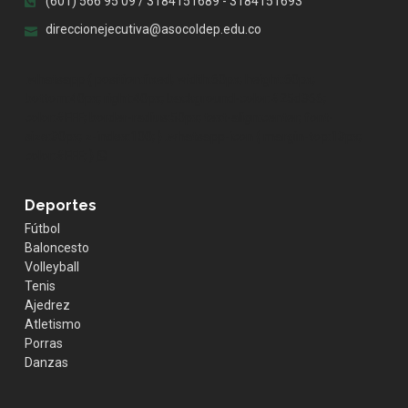
(601) 566 95 09 / 3184151689 - 3184151693
direccionejecutiva@asocoldep.edu.co
.whatsapp { position:fixed; width:60px; height:60px;
bottom:40px; right:40px; background-color:#25d366;
color:#FFF; border-radius:50px; text-align:center; font-
size:30px; z-index:100; } .whatsapp-icon { margin-top:13px;
color:#FFF; }
Deportes
Fútbol
Baloncesto
Volleyball
Tenis
Ajedrez
Atletismo
Porras
Danzas