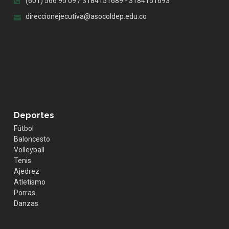
(601) 566 95 09 / 3184151689 - 3184151693
direccionejecutiva@asocoldep.edu.co
.whatsapp { position:fixed; width:60px; height:60px;
bottom:40px; right:40px; background-color:#25d366;
color:#FFF; border-radius:50px; text-align:center; font-
size:30px; z-index:100; } .whatsapp-icon { margin-top:13px;
color:#FFF; }
Deportes
Fútbol
Baloncesto
Volleyball
Tenis
Ajedrez
Atletismo
Porras
Danzas