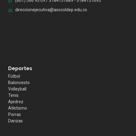
(601) 566 95 09 / 3184151689 - 3184151693
direccionejecutiva@asocoldep.edu.co
.whatsapp { position:fixed; width:60px; height:60px;
bottom:40px; right:40px; background-color:#25d366;
color:#FFF; border-radius:50px; text-align:center; font-
size:30px; z-index:100; } .whatsapp-icon { margin-top:13px;
color:#FFF; }
Deportes
Fútbol
Baloncesto
Volleyball
Tenis
Ajedrez
Atletismo
Porras
Danzas