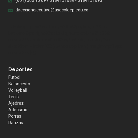
(601) 566 95 09 / 3184151689 - 3184151693
direccionejecutiva@asocoldep.edu.co
.whatsapp { position:fixed; width:60px; height:60px;
bottom:40px; right:40px; background-color:#25d366;
color:#FFF; border-radius:50px; text-align:center; font-
size:30px; z-index:100; } .whatsapp-icon { margin-top:13px;
color:#FFF; }
Deportes
Fútbol
Baloncesto
Volleyball
Tenis
Ajedrez
Atletismo
Porras
Danzas