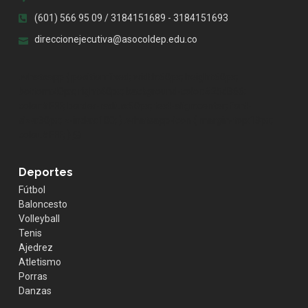
(601) 566 95 09 / 3184151689 - 3184151693
direccionejecutiva@asocoldep.edu.co
.whatsapp { position:fixed; width:60px; height:60px;
bottom:40px; right:40px; background-color:#25d366;
color:#FFF; border-radius:50px; text-align:center; font-
size:30px; z-index:100; } .whatsapp-icon { margin-top:13px;
color:#FFF; }
Deportes
Fútbol
Baloncesto
Volleyball
Tenis
Ajedrez
Atletismo
Porras
Danzas