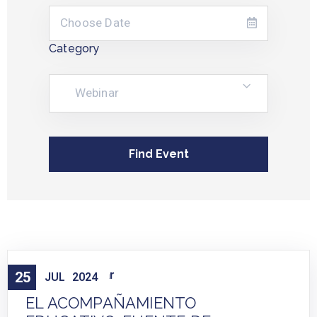
Category
Webinar
Cursos
Webinar
25
,
JUL
2024
EL ACOMPAÑAMIENTO