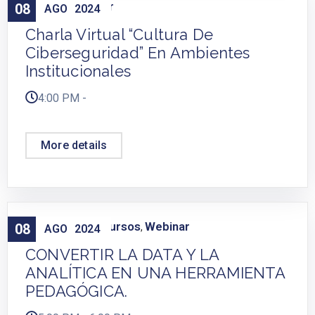
Cursos
Webinar
08
,
AGO
2024
Charla Virtual “Cultura De
Ciberseguridad” En Ambientes
Institucionales
4:00 PM -
More details
Capacitación
Cursos
Webinar
08
,
,
AGO
2024
CONVERTIR LA DATA Y LA
ANALÍTICA EN UNA HERRAMIENTA
PEDAGÓGICA.