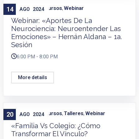
Capacitación
Cursos
Webinar
14
,
,
AGO
2024
Webinar: «Aportes De La
Neurociencia: Neuroentender Las
Emociones» – Hernán Aldana – 1a.
Sesión
6:00 PM - 8:00 PM
More details
Capacitación
Cursos
Talleres
Webinar
20
,
,
,
AGO
2024
«Familia Vs Colegio: ¿Cómo
Transformar El Vínculo?