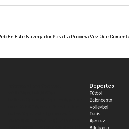
 Web En Este Navegador Para La Próxima Vez Que Coment
Deportes
.whatsapp { position:fixed;
width:60px; height:60px;
Fútbol
bottom:40px; right:40px; background-
Baloncesto
color:#25d366; color:#FFF; border-
Volleyball
radius:50px; text-align:center; font-
Tenis
size:30px; z-index:100; } .whatsapp-
Ajedrez
icon { margin-top:13px; color:#FFF; }
Atletismo