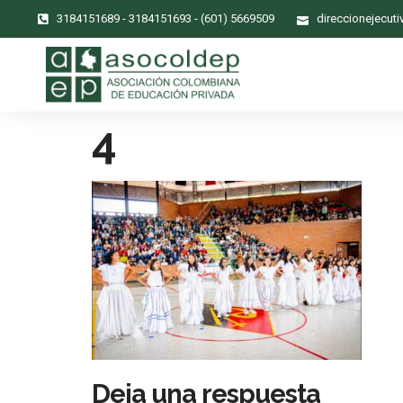
3184151689 - 3184151693 - (601) 5669509
direccionejecut
4
Deja una respuesta