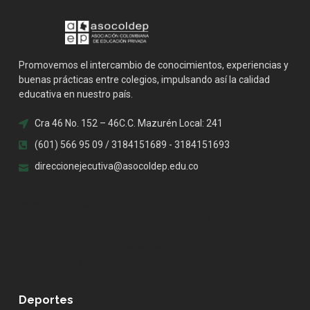
Promovemos el intercambio de conocimientos, experiencias y
buenas prácticas entre colegios, impulsando así la calidad
educativa en nuestro país.
Cra 46 No. 152 – 46C.C. Mazurén Local: 241
(601) 566 95 09 / 3184151689 - 3184151693
direccionejecutiva@asocoldep.edu.co
.whatsapp { position:fixed; width:60px; height:60px;
bottom:40px; right:40px; background-color:#25d366;
color:#FFF; border-radius:50px; text-align:center; font-
size:30px; z-index:100; } .whatsapp-icon { margin-top:13px;
color:#FFF; }
Deportes