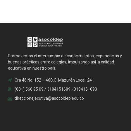
Promovemos el intercambio de conocimientos, experiencias y
buenas prácticas entre colegios, impulsando así la calidad
educativa en nuestro país.
Cra 46 No. 152 – 46C.C. Mazurén Local: 241
(601) 566 95 09 / 3184151689 - 3184151693
direccionejecutiva@asocoldep.edu.co
.whatsapp { position:fixed; width:60px; height:60px;
bottom:40px; right:40px; background-color:#25d366;
color:#FFF; border-radius:50px; text-align:center; font-