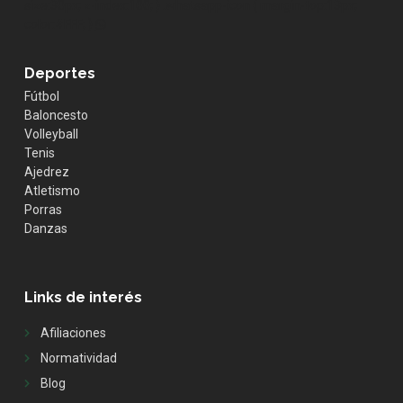
size:30px; z-index:100; } .whatsapp-icon { margin-top:13px;
color:#FFF; }
Deportes
Fútbol
Baloncesto
Volleyball
Tenis
Ajedrez
Atletismo
Porras
Danzas
Links de interés
Afiliaciones
Normatividad
Blog