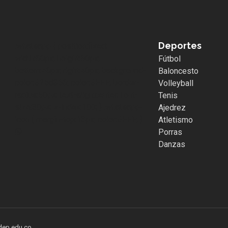
Deportes
.whatsapp { position:fixed;
width:60px; height:60px;
Fútbol
bottom:40px; right:40px; background-
Baloncesto
color:#25d366; color:#FFF; border-
Volleyball
radius:50px; text-align:center; font-
Tenis
size:30px; z-index:100; } .whatsapp-
Ajedrez
icon { margin-top:13px; color:#FFF; }
Atletismo
Porras
Danzas
ldep.edu.co