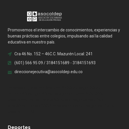
Promovemos el intercambio de conocimientos, experiencias y
buenas prácticas entre colegios, impulsando así la calidad
educativa en nuestro país.
Cra 46 No. 152 – 46C.C. Mazurén Local: 241
(601) 566 95 09 / 3184151689 - 3184151693
direccionejecutiva@asocoldep.edu.co
.whatsapp { position:fixed; width:60px; height:60px;
bottom:40px; right:40px; background-color:#25d366;
color:#FFF; border-radius:50px; text-align:center; font-
size:30px; z-index:100; } .whatsapp-icon { margin-top:13px;
color:#FFF; }
Deportes