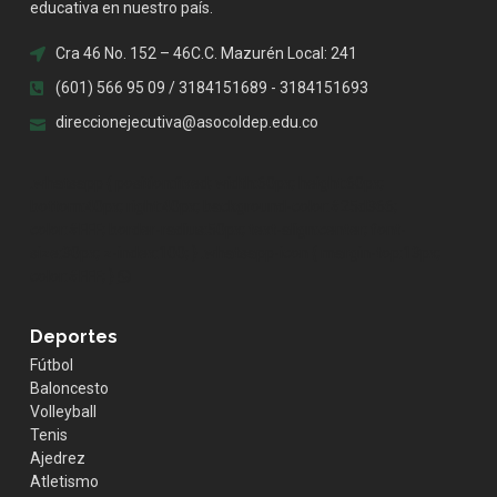
educativa en nuestro país.
Cra 46 No. 152 – 46C.C. Mazurén Local: 241
(601) 566 95 09 / 3184151689 - 3184151693
direccionejecutiva@asocoldep.edu.co
.whatsapp { position:fixed; width:60px; height:60px;
bottom:40px; right:40px; background-color:#25d366;
color:#FFF; border-radius:50px; text-align:center; font-
size:30px; z-index:100; } .whatsapp-icon { margin-top:13px;
color:#FFF; }
Deportes
Fútbol
Baloncesto
Volleyball
Tenis
Ajedrez
Atletismo