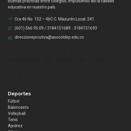
buenas prácticas entre colegios, impulsando así la calidad
educativa en nuestro país.
Cra 46 No. 152 – 46C.C. Mazurén Local: 241
(601) 566 95 09 / 3184151689 - 3184151693
direccionejecutiva@asocoldep.edu.co
.whatsapp { position:fixed; width:60px; height:60px;
bottom:40px; right:40px; background-color:#25d366;
color:#FFF; border-radius:50px; text-align:center; font-
size:30px; z-index:100; } .whatsapp-icon { margin-top:13px;
color:#FFF; }
Deportes
Fútbol
Baloncesto
Volleyball
Tenis
Ajedrez