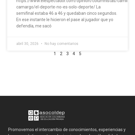
https://www.elespectador.com/opinion/columnistas/camilo-
camargo/el-deporte-no-es-solo-deporte/ La
semifinal estaba 46 a 46 y quedaban cinco segundos.
En ese instante le hicieron el pase al jugador que yo
defendía, me sacó
abril 30, 2026
No hay comentarios
1
2
3
4
5
Promovemos el intercambio de conocimientos, experiencias y