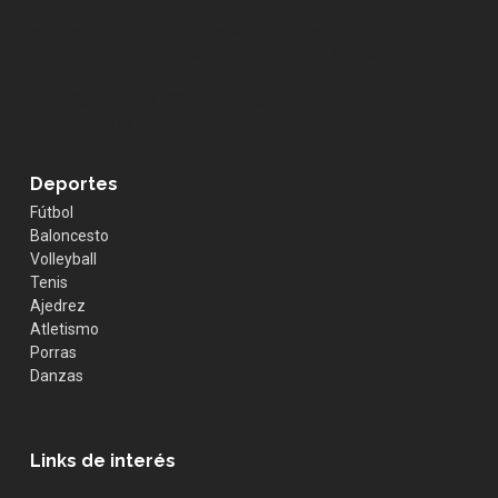
.whatsapp { position:fixed; width:60px; height:60px;
bottom:40px; right:40px; background-color:#25d366;
color:#FFF; border-radius:50px; text-align:center; font-
size:30px; z-index:100; } .whatsapp-icon { margin-top:13px;
color:#FFF; }
Deportes
Fútbol
Baloncesto
Volleyball
Tenis
Ajedrez
Atletismo
Porras
Danzas
Links de interés