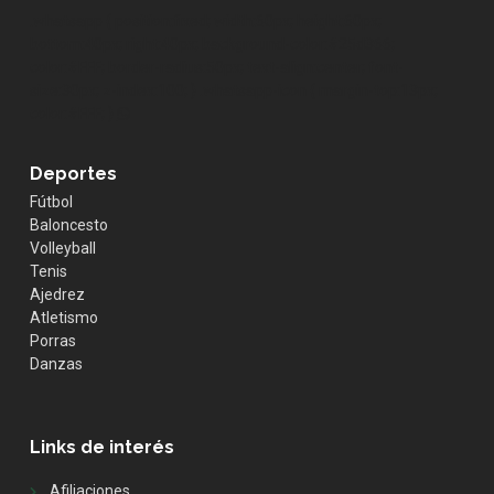
.whatsapp { position:fixed; width:60px; height:60px;
bottom:40px; right:40px; background-color:#25d366;
color:#FFF; border-radius:50px; text-align:center; font-
size:30px; z-index:100; } .whatsapp-icon { margin-top:13px;
color:#FFF; }
Deportes
Fútbol
Baloncesto
Volleyball
Tenis
Ajedrez
Atletismo
Porras
Danzas
Links de interés
Afiliaciones