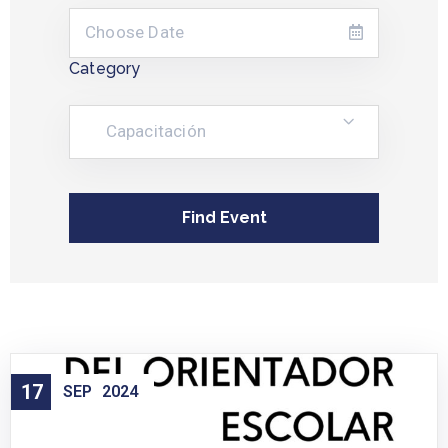
Category
Capacitación
17
SEP
2024