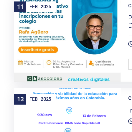
C
11
FEB
2025
P
D
L
C
13
FEB
2025
I