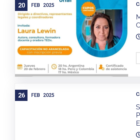
C
20
FEB
2025
M
C
C
26
FEB
2025
S
P
E