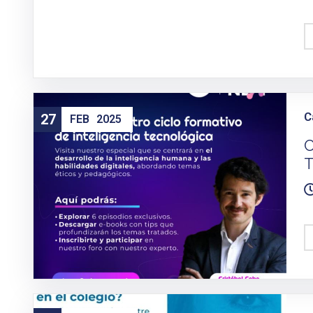
C
27
FEB
2025
C
T