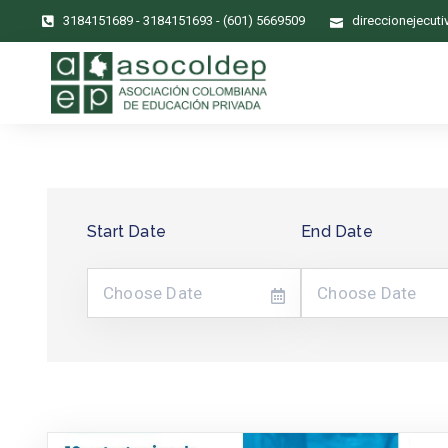
3184151689 - 3184151693 - (601) 5669509
direccionejecut
Start Date
End Date