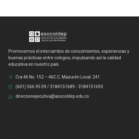
Promovemos el intercambio de conocimientos, experiencias y
buenas prácticas entre colegios, impulsando así la calidad
educativa en nuestro país.
Cra 46 No. 152 – 46C.C. Mazurén Local: 241
(601) 566 95 09 / 3184151689 - 3184151693
direccionejecutiva@asocoldep.edu.co
.whatsapp { position:fixed; width:60px; height:60px;
bottom:40px; right:40px; background-color:#25d366;
color:#FFF; border-radius:50px; text-align:center; font-
size:30px; z-index:100; } .whatsapp-icon { margin-top:13px;