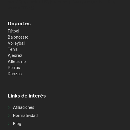
size:30px; z-index:100; } .whatsapp-icon { margin-top:13px;
color:#FFF; }
Deportes
Fútbol
Baloncesto
Volleyball
Tenis
Ajedrez
Atletismo
Porras
Danzas
Links de interés
Afiliaciones
Normatividad
Blog