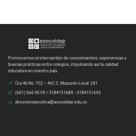
Promovemos el intercambio de conocimientos, experiencias y
buenas prácticas entre colegios, impulsando así la calidad
educativa en nuestro país.
Cra 46 No. 152 – 46C.C. Mazurén Local: 241
(601) 566 95 09 / 3184151689 - 3184151693
direccionejecutiva@asocoldep.edu.co
.whatsapp { position:fixed; width:60px; height:60px;
bottom:40px; right:40px; background-color:#25d366;
color:#FFF; border-radius:50px; text-align:center; font-